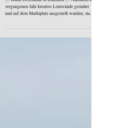
🎨🫟🖌️
🪑 Bunte Dorfstühle in Daleiden 🪑 Nachdem im
vergangenen Jahr kreative Leinwände gestaltet
und auf dem Marktplatz ausgestellt wurden, stand
diesmal alles im Zeichen des Upcyclings. Rund 20
Kinder haben beim Projekt Bunte Dorfstühle mit
viel Kreativität und Freude alte Holzstühle in
farbenfrohe Kunstwerke verwandelt. Ausgediente
Stühle wurden nachhaltig aufgewertet und
erhalten nun als dekorative Sitzgelegenheiten
einen neuen Platz in unserem Ort. So wird
Nachhaltigkeit sich