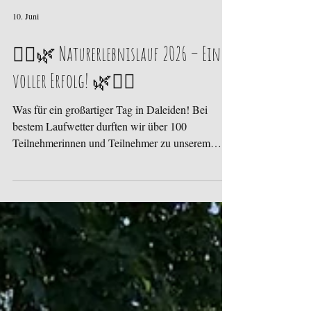
10. Juni
🏃‍♀️🌿 Naturerlebnislauf 2026 – Ein
voller Erfolg! 🌿🏃‍♂️
Was für ein großartiger Tag in Daleiden! Bei
bestem Laufwetter durften wir über 100
Teilnehmerinnen und Teilnehmer zu unserem
Naturerlebnislauf begrüßen. Besonders gefreut hat
uns das durchweg positive Feedback zu unserer
neuen Location am Haus Golland und der neuen
Streckenführung. Das neue Konzept kam bei
Läufern, Walkern, Zuschauern und Gästen
hervorragend an und sorgte für eine tolle