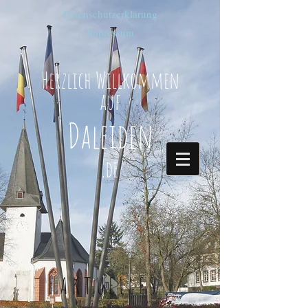
Datenschutzerklärung
Impressum
Herzlich Willkommen
auf
Daleiden
.de
AKTUELLES