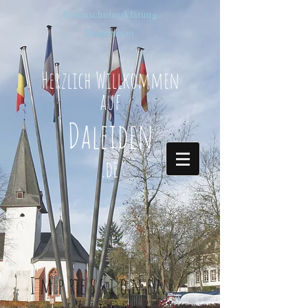
Datenschutzerklärung
Impressum
Herzlich Willkommen
auf
Daleiden
.de
Impressionen -