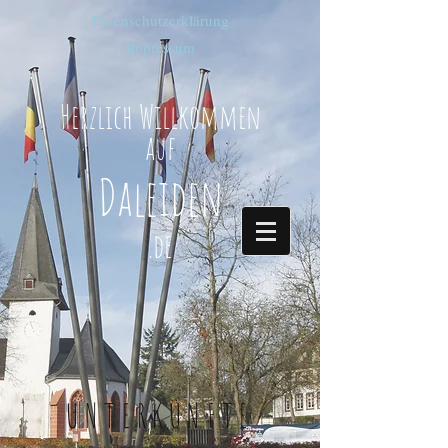
Datenschutzerklärung
Impressum
Herzlich Willkommen
auf
Daleiden
.de
UNTERKÜNFTE